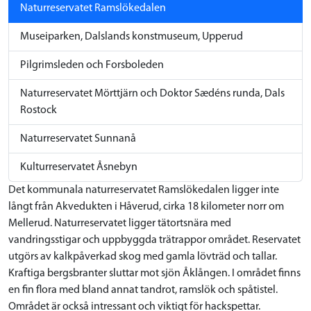
Naturreservatet Ramslökedalen
Museiparken, Dalslands konstmuseum, Upperud
Pilgrimsleden och Forsboleden
Naturreservatet Mörttjärn och Doktor Sædéns runda, Dals
Rostock
Naturreservatet Sunnanå
Kulturreservatet Åsnebyn
Det kommunala naturreservatet Ramslökedalen ligger inte
långt från Akvedukten i Håverud, cirka 18 kilometer norr om
Mellerud. Naturreservatet ligger tätortsnära med
vandringsstigar och uppbyggda trätrappor området.
Reservatet
utgörs av kalkpåverkad skog med gamla lövträd och tallar.
Kraftiga bergsbranter sluttar mot sjön
Åklången. I området finns
en fin flora med bland annat tandrot, ramslök och spåtistel.
Området är också intressant och viktigt för hackspettar.